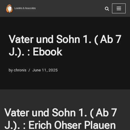
Skip
to
content
Vater und Sohn 1. ( Ab 7
J.). : Ebook
by
chronis
June 11, 2025
Vater und Sohn 1. ( Ab 7
J.). : Erich Ohser Plauen