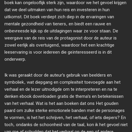
boek kan ongelooflijk sterk zijn, waardoor we het gevoel krijgen
dat we deel uitmaken van hun reis en investeren in hun
uitkomst. Dit boek verdiept zich diep in de ervaringen van
mentale gezondheid van tieners, en biedt een rauwe en
onbevreesde kijk op de uitdagingen waar ze voor staan. De
weergave van de reis van de protagonist door de auteur is
zowel eerlijk als overtuigend, waardoor het een krachtige
leeservaring is voor iedereen die geïnteresseerd is in dit
onderwerp.
Ik was geraakt door de auteur’s gebruik van beelders en
symboliek, wat diepgang en complexiteit toevoegde aan het
verhaal en de lezer uitnodigde om te interpreteren en na te
denken ebook downloaden gratis de thema’s en betekenissen
van het verhaal. Wat is het aan boeken dat ons Het gouden
paard om zulke sterke emotionele banden met de personages
te vormen, is het het schrijven, het verhaal, of iets diepers? En
toch, ondanks de schoonheid van de taal, kon ik het gevoel niet
van me af schudden dat het verhaal op de een of andere