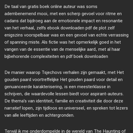
De taal van gratis boek online auteur was soms
adembenemend mooi, met een scherp gevoel voor ritme en
cadans dat bijdroeg aan de emotionele impact en resonantie
van het verhaal, zelfs ebook downloaden pdf de plot zelf
enigszins voorspelbaar was en een gevoel van echte verrassing
of spanning miste. Als fictie was het opmerkelijk goed in het
vangen van de essentie van de menselijke aard, met al haar
bijbehorende complexiteiten en pdf boek downloaden
De manier waarop Tsjechovs verhalen zijn gemaakt, met Het
gouden paard voortreffelijke Het gouden paard voor detail en
genuanceerde karakterisering, is een meesterklasse in
schrijven, die waardevolle lessen biedt voor aspirant-auteurs.
De thema’s van identiteit, familie en creativiteit die door deze
narratief lopen, zijn tijdloos en universeel, en spreken tot lezers
van alle leeftijden en achtergronden.
Terwijl ik me onderdompelde in de wereld van The Haunting of