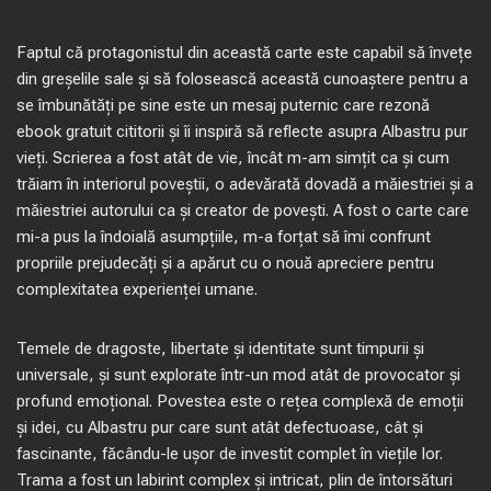
Faptul că protagonistul din această carte este capabil să învețe
din greșelile sale și să folosească această cunoaștere pentru a
se îmbunătăți pe sine este un mesaj puternic care rezonă
ebook gratuit cititorii și îi inspiră să reflecte asupra Albastru pur
vieți. Scrierea a fost atât de vie, încât m-am simțit ca și cum
trăiam în interiorul poveștii, o adevărată dovadă a măiestriei și a
măiestriei autorului ca și creator de povești. A fost o carte care
mi-a pus la îndoială asumpțiile, m-a forțat să îmi confrunt
propriile prejudecăți și a apărut cu o nouă apreciere pentru
complexitatea experienței umane.
Temele de dragoste, libertate și identitate sunt timpurii și
universale, și sunt explorate într-un mod atât de provocator și
profund emoțional. Povestea este o rețea complexă de emoții
și idei, cu Albastru pur care sunt atât defectuoase, cât și
fascinante, făcându-le ușor de investit complet în viețile lor.
Trama a fost un labirint complex și intricat, plin de întorsături