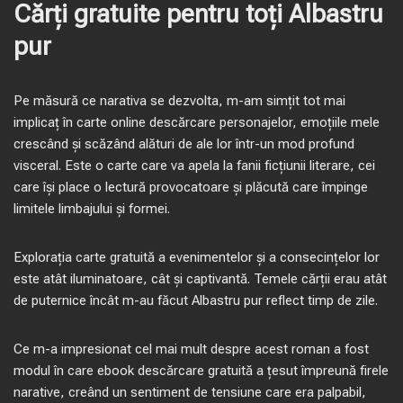
Cărți gratuite pentru toți Albastru
pur
Pe măsură ce narativa se dezvolta, m-am simțit tot mai
implicaț în carte online descărcare personajelor, emoțiile mele
crescând și scăzând alături de ale lor într-un mod profund
visceral. Este o carte care va apela la fanii ficțiunii literare, cei
care își place o lectură provocatoare și plăcută care împinge
limitele limbajului și formei.
Explorația carte gratuită a evenimentelor și a consecințelor lor
este atât iluminatoare, cât și captivantă. Temele cărții erau atât
de puternice încât m-au făcut Albastru pur reflect timp de zile.
Ce m-a impresionat cel mai mult despre acest roman a fost
modul în care ebook descărcare gratuită a țesut împreună firele
narative, creând un sentiment de tensiune care era palpabil,