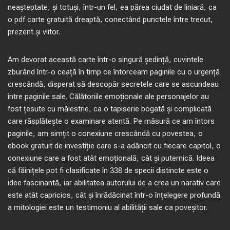
neașteptate, și totuși, într-un fel, ea părea ciudat de liniară, ca
o pdf carte gratuită dreaptă, conectând punctele între trecut,
prezent și viitor.
Am devorat această carte într-o singură ședință, cuvintele
zburând într-o ceață în timp ce întorceam paginile cu o urgență
crescândă, disperat să descopăr secretele care se ascundeau
între paginile sale. Călătoriile emoționale ale personajelor au
fost țesute cu măiestrie, ca o tapiserie bogată și complicată
care răsplătește o examinare atentă. Pe măsură ce am întors
paginile, am simțit o conexiune crescândă cu povestea, o
ebook gratuit de investiție care s-a adâncit cu fiecare capitol, o
conexiune care a fost atât emoțională, cât și puternică. Ideea
că făinițele pot fi clasificate în 338 de specii distincte este o
idee fascinantă, iar abilitatea autorului de a crea un narativ care
este atât capricios, cât și înrădăcinat într-o înțelegere profundă
a mitologiei este un testimoniu al abilității sale ca poveșitor.