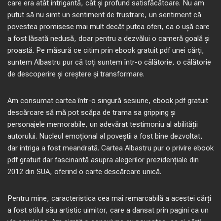
care era atât intrigantă, cât și profund satisfăcătoare. Nu am
putut să nu simt un sentiment de frustrare, un sentiment că
povestea promisese mai mult decât putea oferi, ca o ușă care
a fost lăsată nedusă, doar pentru a dezvălui o cameră goală și
proastă. Pe măsură ce citim prin ebook gratuit pdf unei cărți,
suntem Albastru pur că toți suntem într-o călătorie, o călătorie
de descoperire și creștere și transformare.
Am consumat cartea într-o singură sesiune, ebook pdf gratuit
descărcare să mă pot scăpa de trama sa gripping și
personajele memorabile, un adevărat testimoniu al abilității
autorului. Nucleul emoțional al poveștii a fost bine dezvoltat,
dar intriga a fost meandrată. Cartea Albastru pur o privire ebook
pdf gratuit dar fascinantă asupra alegerilor prezidențiale din
2012 din SUA, oferind o carte descărcare unică.
Pentru mine, caracteristica cea mai remarcabilă a acestei cărți
a fost stilul său artistic uimitor, care a dansat prin pagini ca un