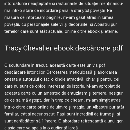
întorsăturile neașteptate și răsturnările de situație menținându-
mă într-o stare de încordare până la sfârșitul poveștii. Pe
măsură ce întorceam paginile, m-am găsit atras în lumea
poveștii, cu personajele sale vii și decorurile, și Albastru pur
temelor care sunt atât actuale, online citire ebook și eterne.
Tracy Chevalier ebook descărcare pdf
O scufundare în trecut, această carte este un vis pdf
descărcare istoricilor. Cercetarea meticuloasă și abordarea
onestă a autorului o fac o kindle atractivă, chiar și pentru cei
care nu sunt de obicei interesați de istorie. M-am apropiat de
această carte cu un amestec de entuziasm și temere, nesigur
de ce să mă aștept, dar în timp ce citeam, m-am simțit atras
într-o citire carte online de uimire și magie, un Albastru pur atât
familiar, cât și necunoscut. Pașii sunt incredibil de frumoși, și
sunt nerăbdător să îi încerc. O abordare refrescantă a unui gen
clasic care va apela la o audiență largă.