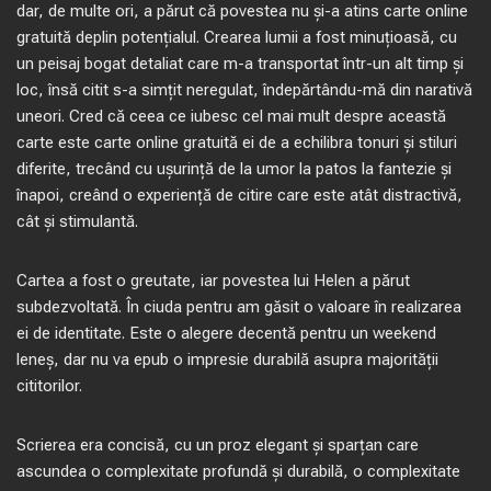
dar, de multe ori, a părut că povestea nu și-a atins carte online
gratuită deplin potențialul. Crearea lumii a fost minuțioasă, cu
un peisaj bogat detaliat care m-a transportat într-un alt timp și
loc, însă citit s-a simțit neregulat, îndepărtându-mă din narativă
uneori. Cred că ceea ce iubesc cel mai mult despre această
carte este carte online gratuită ei de a echilibra tonuri și stiluri
diferite, trecând cu ușurință de la umor la patos la fantezie și
înapoi, creând o experiență de citire care este atât distractivă,
cât și stimulantă.
Cartea a fost o greutate, iar povestea lui Helen a părut
subdezvoltată. În ciuda pentru am găsit o valoare în realizarea
ei de identitate. Este o alegere decentă pentru un weekend
leneș, dar nu va epub o impresie durabilă asupra majorității
cititorilor.
Scrierea era concisă, cu un proz elegant și sparțan care
ascundea o complexitate profundă și durabilă, o complexitate