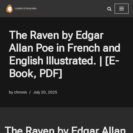
Skip
to
content
The Raven by Edgar
Allan Poe in French and
English Illustrated. | [E-
Book, PDF]
by
chronis
July 20, 2025
The Raven by Edgar Allan