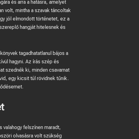
ra és arra a hatásra, amelyet
n volt, mintha a szavak táncoltak
y jól elmondott történetet, ez a
szereplő hangját hitelesnek és
 könyvek tagadhatatlanul bájos a
ívül hagyni. Az írás szép és
lat szednék ki, minden csavarnat
id, egy kicsit túl rövidnek tűnik.
klődésemet.
t
s valahogy felszínen maradt,
bszöri olvasásra volt szükség