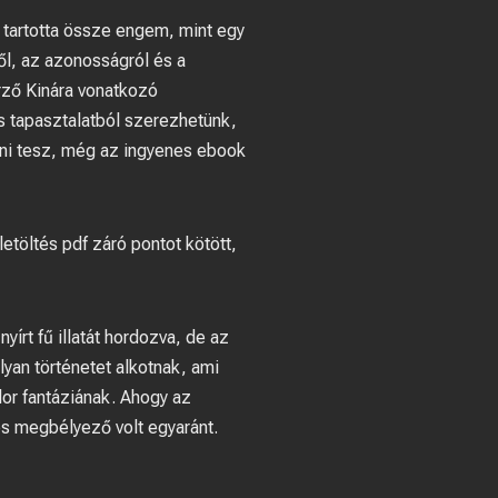
 tartotta össze engem, mint egy
ről, az azonosságról és a
erző Kinára vonatkozó
 tapasztalatból szerezhetünk,
odni tesz, még az ingyenes ebook
töltés pdf záró pontot kötött,
nyírt fű illatát hordozva, de az
olyan történetet alkotnak, ami
lor fantáziának. Ahogy az
 és megbélyező volt egyaránt.