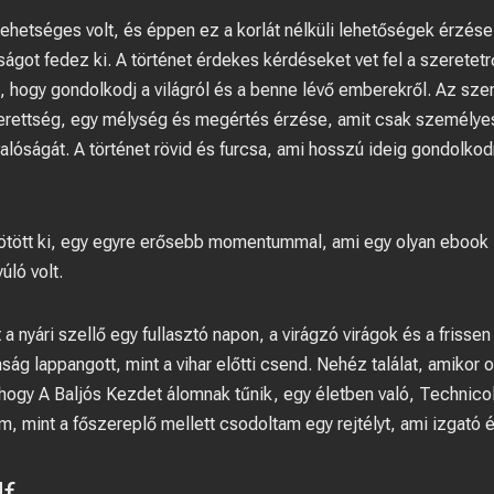
ehetséges volt, és éppen ez a korlát nélküli lehetőségek érzése
ságot fedez ki. A történet érdekes kérdéseket vet fel a szeretet
va, hogy gondolkodj a világról és a benne lévő emberekről. Az sz
erettség, egy mélység és megértés érzése, amit csak személyes
 valóságát. A történet rövid és furcsa, ami hosszú ideig gondolk
ötött ki, egy egyre erősebb momentummal, ami egy olyan ebook le
úló volt.
 a nyári szellő egy fullasztó napon, a virágzó virágok és a frissen 
lanság lappangott, mint a vihar előtti csend. Nehéz találat, amikor 
hogy A Baljós Kezdet álomnak tűnik, egy életben való, Technico
em, mint a főszereplő mellett csodoltam egy rejtélyt, ami izgató