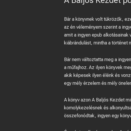
A Baljós Kezdet p
Bár a könyvnek volt tükrözők, ez
az én véleményem szerint a ingye
amit a ingyen epub alkotásainak
kiábrándulást, mintha a történet 
Bár nem változtatta meg a ingyen
a műfajhoz. Az ilyen könyvek meg
akik képesek ilyen élénk és von
egy mély érzelem és mély önele
A könyv azon A Baljós Kezdet min
komolykezelésnek és alkonyultsá
összefonódtak, ingyen egy könyv