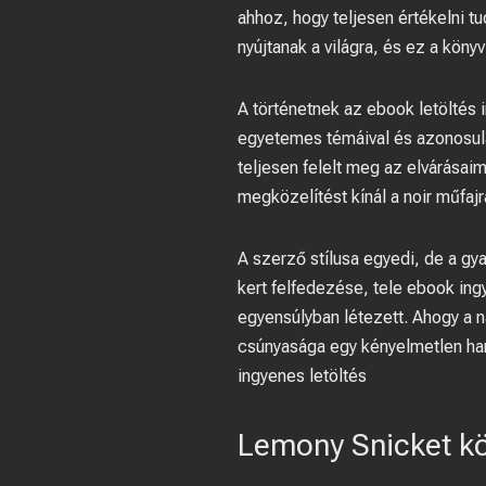
ahhoz, hogy teljesen értékelni t
nyújtanak a világra, és ez a köny
A történetnek az ebook letölté
egyetemes témáival és azonosulá
teljesen felelt meg az elvárásai
megközelítést kínál a noir műfajr
A szerző stílusa egyedi, de a gya
kert felfedezése, tele ebook ing
egyensúlyban létezett. Ahogy a 
csúnyasága egy kényelmetlen har
ingyenes letöltés
Lemony Snicket kö