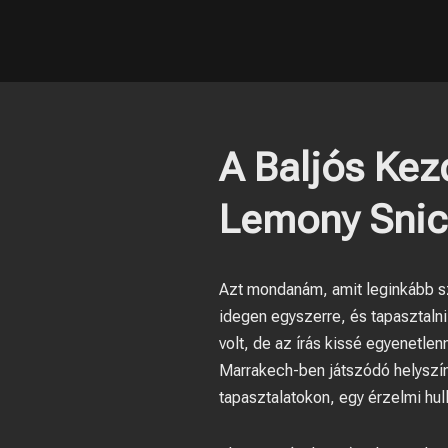
A Baljós Kez
Lemony Snic
Azt mondanám, amit leginkább sz
idegen egyszerre, és tapasztaln
volt, de az írás kissé egyenetle
Marrakech-ben játszódó helyszín 
tapasztalatokon, egy érzelmi hul