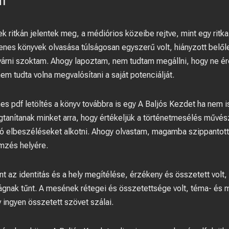
df
ek ritkán jelentek meg, a médiórios közeibe rejtve, mint egy rit
nes könyvek olvasása túlságosan egyszerű volt, hiányzott belől
 várni szoktam. Ahogy lapoztam, nem tudtam megállni, hogy ne é
nem tudta volna megvalósítani a saját potenciálját.
es pdf letöltés a könyv továbbra is egy A Baljós Kezdet ha nem i
tanítanak minket arra, hogy értékeljük a történetmesélés művész
zó elbeszéléseket alkotni. Ahogy olvastam, magamba szippantott
mzés helyére.
t az identitás és a hely megítélése, érzékeny és összetett volt, 
gnak tűnt. A mesének rétegei és összetettsége volt, téma- és 
 ingyen összetett szövet szálai.