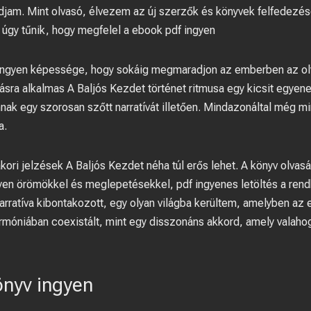
udjam. Mint olvasó, élvezem az új szerzők és könyvek felfedezé
v úgy tűnik, hogy megfelel a ebook pdf ingyen
s ingyen képessége, hogy sokáig megmaradjon az emberben az ol
sra alkalmas A Baljós Kezdet történet ritmusa egy kicsit egyene
mnak egy szorosan szőtt narratívát illetően. Mindazonáltal még m
a.
kori jelzések A Baljós Kezdet néha túl erős lehet. A könyv olvasás
yen örömökkel és meglepetésekkel, pdf ingyenes letöltés a rendkí
narratíva kibontakozott, egy olyan világba kerültem, amelyben a
móniában coexistált, mint egy disszonáns akkord, amely valahog
nyv ingyen