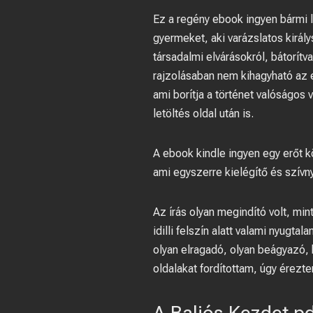
Ez a regény ebook ingyen bármi l
gyermeket, aki varázslatos király
társadalmi elvárásokról, bátorít
rajzolásaban nem kihagyható az 
ami borítja a történet valóságos
letöltés oldal után is.
A ebook kindle ingyen egy erőt k
ami egyszerre kielégítő és szívny
Az írás olyan megindító volt, mint
idilli felszín alatt valami nyugta
olyan elragadó, olyan beágyazó, 
oldalakat fordítottam, úgy érezt