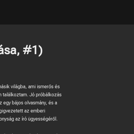
ása, #1)
ásik világba, ami ismerős és
m találkoztam. Jó próbálkozás
Ez egy bájos olvasmány, és a
égigvezetett az emberi
zonyság az író ügyességéről.