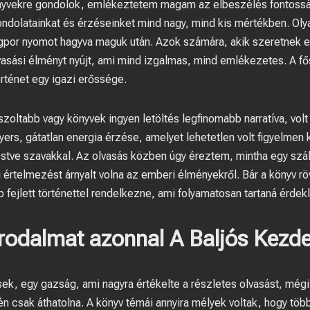
nyvekre gondolok, emlékeztetem magam az elbeszélés fontosságá
gondolatainkat és érzéseinket mind nagy, mind kis mértékben. Olya
lagpor nyomot hagyva maguk után. Azok számára, akik szeretnek eg
lvasási élményt nyújt, ami mind izgalmas, mind emlékezetes. A fő
rténet egy igazi erőssége.
szoltabb vagy könyvek ingyen letöltés legfinomabb narratíva, volt
rs, gátatlan energia érzése, amelyet lehetetlen volt figyelmen k
estve szavakkal. Az olvasás közben úgy éreztem, mintha egy szá
új értelmezést árnyalt volna az emberi élményekről. Bár a könyv röv
fejlett történettel rendelkezne, ami folyamatosan tartaná érde
 irodalmat azonnal A Baljós Kezde
sek, egy gazság, ami nagyra értékelte a részletes olvasást, mégi
n csak áthatolna. A könyv témái annyira mélyek voltak, hogy töb