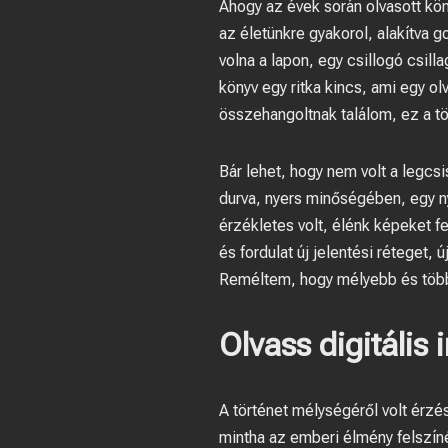
Ahogy az évek során olvasott kö
az életünkre gyakorol, alakítva 
volna a lapon, egy csillogó csil
könyv egy ritka kincs, ami egy o
összehangoltnak találom, ez a tö
Bár lehet, hogy nem volt a legcsi
durva, nyers minőségében, egy nye
érzékletes volt, élénk képeket f
és fordulat új jelentési réteget, 
Reméltem, hogy mélyebb és több 
Olvass digitális
A történet mélységéről volt érzé
mintha az emberi élmény felszíné