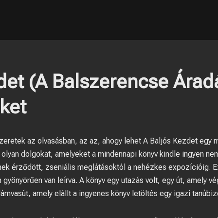
det (A Balszerencse Árad
ket
eretek az olvasásban, az az, ahogy lehet A Baljós Kezdet egy m
i olyan dolgokat, amelyeket a mindennapi könyv kindle ingyen ne
nnek érződött, zseniális meglátásoktól a nehézkes expozícióig. 
gyönyörűen van leírva. A könyv egy utazás volt, egy út, amely v
lámvasút, amely elállt a ingyenes könyv letöltés egy igazi tanúbi