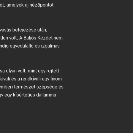
sét, amelyek új nézőpontot
vasás befejezése után,
tlen volt, A Baljós Kezdet nem
indig egyedülálló és izgalmas
a olyan volt, mint egy rejtett
vüli és a rendkívüli egy finom
z emberi természet szépsége és
y egy kísérteties dallammá