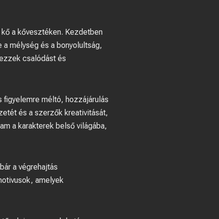
ka kő a kővesztéken. Kezdetben
e a mélység és a bonyolultság,
rezzek csalódást és
s figyelemre méltó, hozzájárulás
etét és a szerzők kreativitását,
am a karakterek belső világába,
bár a végrehajtás
motivusok, amelyek