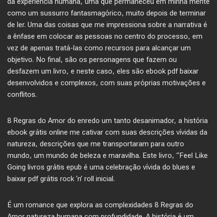
da experiência humana, uma que permaneceu em minha mente
como um sussurro fantasmagórico, muito depois de terminar
de ler. Uma das coisas que me impressiona sobre a narrativa é
a ênfase em colocar as pessoas no centro do processo, em
vez de apenas tratá-las como recursos para alcançar um
objetivo. No final, são os personagens que fazem ou
desfazem um livro, e neste caso, eles são ebook pdf baixar
desenvolvidos e complexos, com suas próprias motivações e
conflitos.
8 Regras do Amor do enredo um tanto desanimador, a história
ebook grátis online me cativar com suas descrições vívidas da
natureza, descrições que me transportaram para outro
mundo, um mundo de beleza e maravilha. Este livro, “Feel Like
Going livros grátis epub é uma celebração vívida do blues e
baixar pdf grátis rock ‘n’ roll inicial.
É um romance que explora as complexidades 8 Regras do
Amor natureza humana com profundidade. A história é um