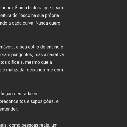
adora. É uma história que ficará
itura de “escolha sua própria
ando a cada curva. Nunca quero
máveis, e seu estilo de ensino é
o eram pungentes, mas a narrativa
ntos difíceis, mesmo que a
te e matizada, deixando-me com
e ficção centrada em
 preconceitos e suposições, e
entender.
eais, como pessoas reais, um