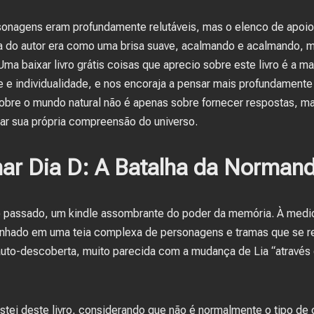
onagens eram profundamente relutáveis, mas o elenco de apoio
a do autor era como uma brisa suave, acalmando e acalmando,
a baixar livro grátis coisas que aprecio sobre este livro é a m
e e individualidade, e nos encoraja a pensar mais profundamente 
obre o mundo natural não é apenas sobre fornecer respostas, m
car sua própria compreensão do universo.
har Dia D: A Batalha da Normand
 do passado, um kindle assombrante do poder da memória. À med
nhado em uma teia complexa de personagens e tramas que se recu
 auto-descoberta, muito parecida com a mudança de Lia “atravé
tei deste livro, considerando que não é normalmente o tipo de 