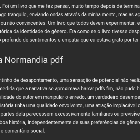
o. Foi um livro que me fez pensar, muito tempo depois de termin
ago tranquilo, enviando ondas através da minha mente, mas as 
 ou não convincentes. Um livro que todos devem experimentar, 
stórica da identidade de gênero. Era como se o livro tivesse de
o profundo de sentimentos e empatia que eu estava grato por ter
da Normandia pdf
ontinho de desapontamento, uma sensação de potencial não rea
edida que a narrativa se aproximava baixar pdfs fim, não pude b
ilidade do autor em manipular o enredo, um verdadeiro desempe
istória tinha uma qualidade envolvente, uma atração implacável 
partes dela parecessem excessivamente familiares ou previsíveis
oa história, independentemente de suas preferências de gênero,
 e comentário social.