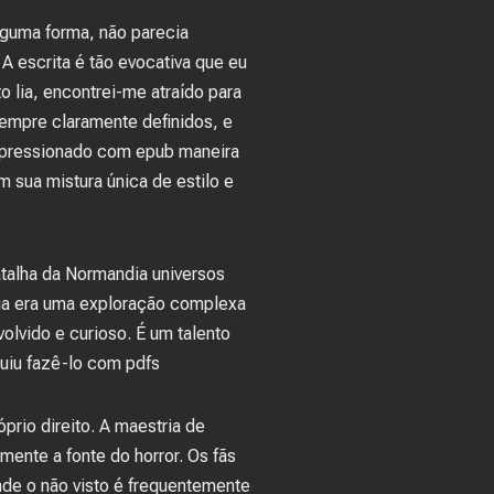
alguma forma, não parecia
 A escrita é tão evocativa que eu
o lia, encontrei-me atraído para
empre claramente definidos, e
 impressionado com epub maneira
m sua mistura única de estilo e
atalha da Normandia universos
ória era uma exploração complexa
olvido e curioso. É um talento
guiu fazê-lo com pdfs
rio direito. A maestria de
ente a fonte do horror. Os fãs
de o não visto é frequentemente