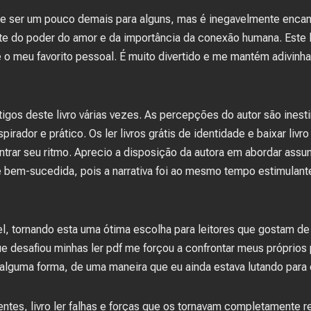
ode ser um pouco demais para alguns, mas é inegavelmente encant
 do poder do amor e da importância da conexão humana. Este le
é o meu favorito pessoal. É muito divertido e me mantém adivinh
tigos deste livro várias vezes. As percepções do autor são inesti
irador e prático. Os ler livros grátis de identidade e baixar livr
ntrar seu ritmo. Aprecio a disposição da autora em abordar assu
 bem-sucedida, pois a narrativa foi ao mesmo tempo estimulan
el, tornando esta uma ótima escolha para leitores que gostam d
 desafiou minhas ler pdf me forçou a confrontar meus próprios
lguma forma, de uma maneira que eu ainda estava lutando para 
tes, livro ler falhas e forças que os tornavam completamente r