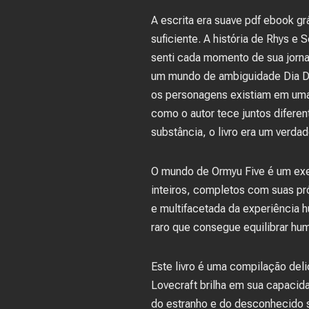
A escrita era suave pdf ebook gr
suficiente. A história de Rhys e 
senti cada momento de sua jornad
um mundo de ambiguidade Dia D:
os personagens existiam em uma 
como o autor tece juntos diferen
substância, o livro era um verda
O mundo de Ormyu Five é um exem
inteiros, completos com suas pró
e multifacetada da experiência h
raro que consegue equilibrar hum
Este livro é uma compilação del
Lovecraft brilha em sua capacid
do estranho e do desconhecido s