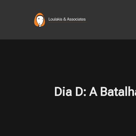
Skip
to
content
Dia D: A Batalh