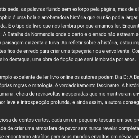
átis seda, as palavras fluindo sem esforço pela página, mas de 
Sophie é uma bela e arrebatadora história que eu não podia largar.
a. É o tipo de livro que nos lembra por que amamos ler. Enquant
 A Batalha da Normandia onde o certo e o errado não estavam s
paisagem cinzenta e turva. Ao refletir sobre a história, estou
tes fios de enredo para criar uma tapeçaria rica e envolvente. Co
deiro destaque, uma obra de ficção que será lembrada por anos.
plo excelente de ler livro online os autores podem Dia D: A B
prias regras e mitologia, é verdadeiramente fascinante. A hist
umana, cheia de reviravoltas inesperadas que me mantiveram env
or leve e introspecção profunda, e ainda assim, a autora conse
iciosa de contos curtos, cada um um pequeno tesouro em seu próp
ade de criar uma atmosfera de pavor sem nunca revelar completam
e encontrarão atraídos para seus mundos envoltos em névoa, on