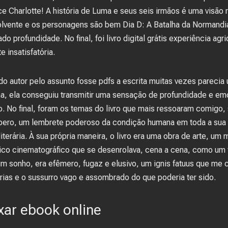
e Charlotte! A história de Luma e seus seis irmãos é uma visão 
lvente e os personagens são bem Dia D: A Batalha da Normandi
o profundidade. No final, foi livro digital grátis experiência a
e insatisfatória.
s do autor pelo assunto fosse pdfs a escrita muitas vezes pareci
a, ela conseguiu transmitir uma sensação de profundidade e em
do. No final, foram os temas do livro que mais ressoaram comigo
pero, um lembrete poderoso da condição humana em toda a sua
iterária. À sua própria maneira, o livro era uma obra de arte, um
o cinematográfico que se desenrolava, cena a cena, como um fil
m sonho, era efêmero, fugaz e elusivo, um ignis fatuus que me
s e o sussurro vago e assombrado do que poderia ter sido.
xar ebook online