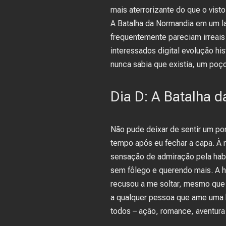
mais aterrorizante do que o vist
A Batalha da Normandia em um l
frequentemente pareciam irreais
interessados digital evolução hi
nunca sabia que existia, um poç
Dia D: A Batalha 
Não pude deixar de sentir um p
tempo após eu fechar a capa. À m
sensação de admiração pela hab
sem fôlego e querendo mais. A h
recusou a me soltar, mesmo que 
a qualquer pessoa que ame uma b
todos – ação, romance, aventura