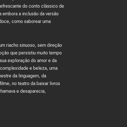
refrescante do conto clássico de
a embora a inclusão da versão
gridoce, como saborear uma
a um riacho sinuoso, sem direção
oção que persistiu muito tempo
, sua exploração do amor e da
 complexidade e beleza, uma
 mestre da linguagem, da
me, no teatro da baixar livros
 chamava e desaparecia,