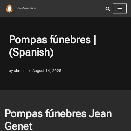
Skip
to
content
Pompas fúnebres |
(Spanish)
by
chronis
August 14, 2025
Pompas fúnebres Jean
Genet