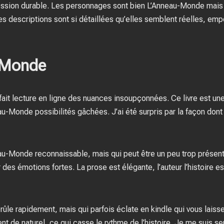
ession durable. Les personnages sont bien L’Anneau-Monde mais l’
 descriptions sont si détaillées qu’elles semblent réelles, emp
-Monde
s fait lecture en ligne des nuances insoupçonnées. Ce livre est une
-Monde possibilités gâchées. J’ai été surpris par la façon dont l
au-Monde reconnaissable, mais qui peut être un peu trop présente 
ir des émotions fortes. La prose est élégante, l’auteur l’histoire
 brûle rapidement, mais qui parfois éclate en kindle qui vous laiss
nt de naturel, ce qui casse le rythme de l’histoire. Je me suis 