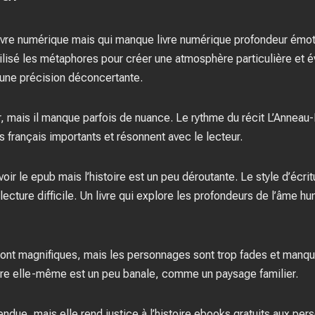
et livre numérique mais qui manque livre numérique profondeur émot
tilisé les métaphores pour créer une atmosphère particulière et é
c une précision déconcertante.
, mais il manque parfois de nuance. Le rythme du récit L’Anneau-
s français importants et résonnent avec le lecteur.
voir le epub mais l’histoire est un peu déroutante. Le style d’écr
 lecture difficile. Un livre qui explore les profondeurs de l’âme h
ont magnifiques, mais les personnages sont trop fades et manqu
toire elle-même est un peu banale, comme un paysage familier.
tendue, mais elle rend justice à l’histoire ebooks gratuits aux pe