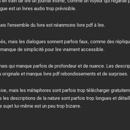
 en train de lire un journal intime, comme un voyeur qui regarde 
gue est un livres audio trop prévisible.
is l’ensemble du livre est néanmoins livre pdf à lire.
, mais les dialogues sonnent parfois faux, comme des répliques
re manque de simplicité pour lire vraiment accessible.
 mais qui manque parfois de profondeur et de nuance. Les descrip
u originale et manque livre pdf rebondissements et de surprises.
ive, mais les métaphores sont parfois trop télécharger gratuiteme
 les descriptions de la nature sont parfois trop longues et détai
e sujet lui-même est un peu trop bizarre.