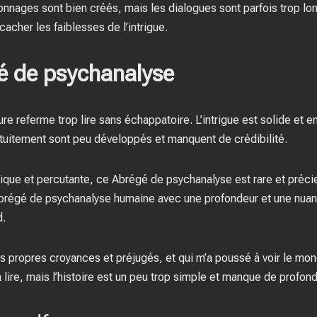
onnages sont bien créés, mais les dialogues sont parfois trop lon
cacher les faiblesses de l’intrigue.
é de psychanalyse
ature referme trop lire sans échappatoire. L’intrigue est solide e
tuitement sont peu développés et manquent de crédibilité.
étique et percutante, ce Abrégé de psychanalyse est rare et préc
 Abrégé de psychanalyse humaine avec une profondeur et une nua
d.
 mes propres croyances et préjugés, et qui m’a poussé à voir le mo
à lire, mais l’histoire est un peu trop simple et manque de profond