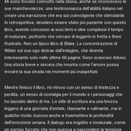
Mi sono trovato coinvolto nella storia, anche se riconoscevo le
sue manchevolezze, una testimonianza dell’abilità italiano nel
creare una narrazione che era sia coinvolgente che stimolante.
In retrospettiva, desidero essere stato più paziente con questo
libro, avendo concesso ai suoi temi e idee complessi il tempo
di maturare, piuttosto che cercare di leggerlo in fretta e finire
frustrato. Non un tipico libro di Blake. La concentrazione di
Wilder sul suo ego distrae dall’indagine, che diventa
interessante solo nelle ultime 60 pagine. Sono scaricare deluso.
Una storia breve e sincera che mostra come l’amore possa
trovare la sua strada nei momenti più inaspettati.
Mentre finisco il libro, mi ritrovo con un senso di tristezza e
perdita, un senso di nostalgia per il mondo e i personaggi che
ho lasciato dietro di me. Lo stile di scrittura era una brezza
leggera di una giornata d’estate, rilassante e calmante, ma in
qualche modo riusciva anche a trasmettere le profondità
dell’emozione umana. Il dialogo era irrigidito e innaturale, come
un sorriso forzato che non riusciva a nascondere la tensione