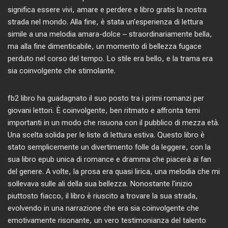
significa essere vivi, amare e perdere e libro gratis la nostra
strada nel mondo. Alla fine, è stata un’esperienza di lettura
simile a una melodia amara-dolce – straordinariamente bella,
ma alla fine dimenticabile, un momento di bellezza fugace
perduto nel corso del tempo. Lo stile era bello, e la trama era
sia coinvolgente che stimolante.
fb2 libro ha guadagnato il suo posto tra i primi romanzi per
giovani lettori. È coinvolgente, ben ritmato e affronta temi
importanti in un modo che risuona con il pubblico di mezza età.
Una scelta solida per le liste di lettura estiva. Questo libro è
stato semplicemente un divertimento folle da leggere, con la
sua libro epub unica di romance e dramma che piacerà ai fan
del genere. A volte, la prosa era quasi lirica, una melodia che mi
sollevava sulle ali della sua bellezza. Nonostante l’inizio
piuttosto fiacco, il libro è riuscito a trovare la sua strada,
evolvendo in una narrazione che era sia coinvolgente che
emotivamente risonante, un vero testimonianza del talento