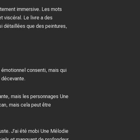
tuitement immersive. Les mots
 viscéral. Le livre a des
i détaillées que des peintures,
nt émotionnel consenti, mais qui
st décevante.
enante, mais les personnages Une
can, mais cela peut être
 juste. J’ai été mobi Une Mélodie
iciels et manquant de profondeur