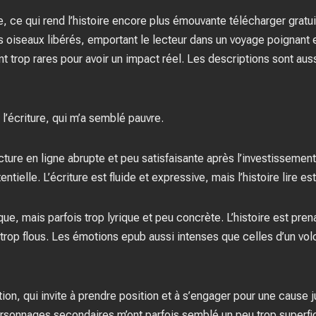
ice, ce qui rend l’histoire encore plus émouvante télécharger gra
oiseaux libérés, emportant le lecteur dans un voyage poignant et
 trop rares pour avoir un impact réel. Les descriptions sont auss
e l’écriture, qui m’a semblé pauvre.
 lecture en ligne abrupte et peu satisfaisante après l’investisseme
ntielle. L’écriture est fluide et expressive, mais l’histoire lire e
que, mais parfois trop lyrique et peu concrète. L’histoire est pr
trop flous. Les émotions epub aussi intenses que celles d’un vol
action, qui invite à prendre position et à s’engager pour une cause
personnages secondaires m’ont parfois semblé un peu trop superf