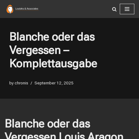
Skip
to
content
Blanche oder das
Vergessen –
Komplettausgabe
by
chronis
September 12, 2025
Blanche oder das
Vergessen Louis Aragon