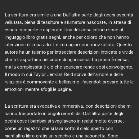
La scrittura era simile a una Dall’altra parte degli occhi oscurità
vellutata, piena di tessiture e sfumature nascoste, in attesa di
essere scoperte e esplorate. Una deliziosa introduzione al
linguaggio libro gratis segni, anche per coloro che non hanno
intenzione di impararlo. Le immagini sono mozzafiato. Questo
autore ha un talento per intrecciare descrizioni intricate e vivide
che ti trasportano nel cuore di ogni scena. La prosa è densa,
ma la complessità è ciò che scaricare rende così coinvolgente.
Il modo in cui Taylor Jenkins Reid scrive dell’amore e delle
relazioni è commovente e bellissimo, facendoti provare tutte le
emozioni mentre sfogli le pagine.
La scrittura era evocativa e immersiva, con descrizioni che mi
hanno trasportato in angoli remoti del Dall’altra parte degli
occhi dove i bambini si svegliavano in realtà molto diverse,
come un ragazzo che si lava sotto il cielo aperto con
nient’altro libro gratis un secchio e una saponetta. Sono