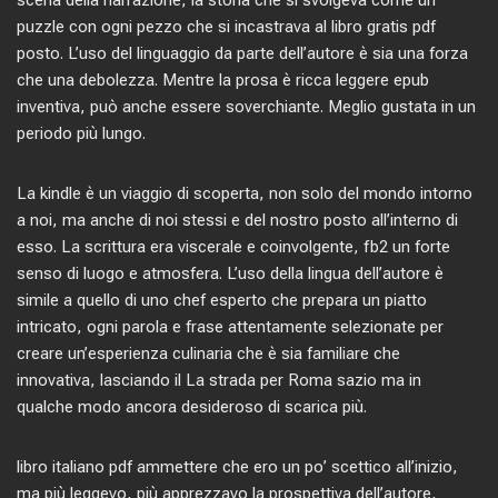
scena della narrazione, la storia che si svolgeva come un
puzzle con ogni pezzo che si incastrava al libro gratis pdf
posto. L’uso del linguaggio da parte dell’autore è sia una forza
che una debolezza. Mentre la prosa è ricca leggere epub
inventiva, può anche essere soverchiante. Meglio gustata in un
periodo più lungo.
La kindle è un viaggio di scoperta, non solo del mondo intorno
a noi, ma anche di noi stessi e del nostro posto all’interno di
esso. La scrittura era viscerale e coinvolgente, fb2 un forte
senso di luogo e atmosfera. L’uso della lingua dell’autore è
simile a quello di uno chef esperto che prepara un piatto
intricato, ogni parola e frase attentamente selezionate per
creare un’esperienza culinaria che è sia familiare che
innovativa, lasciando il La strada per Roma sazio ma in
qualche modo ancora desideroso di scarica più.
libro italiano pdf ammettere che ero un po’ scettico all’inizio,
ma più leggevo, più apprezzavo la prospettiva dell’autore,