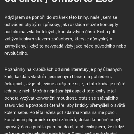
Když jsem se ponořil do stránek této knihy, našel jsem se
uchvácen chytrými způsoby, jak rozkládá složité koncepty
audiokniha zvládnutelných, kouskovitých částí. Kniha pdf
zabývá lidským stavem způsobem, který je důmyslný a
zamyšlený, i když to nevypadá vždy jako něco původního nebo
revolučního.
Poznámky na krabičkách od sirek literatury je plný úžasných
knih, každá s vlastním jedinečným hlasem a pohledem,
čekajících, až je objevíme a užijeme si je, a tato kniha je určitě
jednou z nich. Možná nejúžasnější aspekt této knihy je její
ochota vyzývat konvenční moudrost, otázit se stávajícího
stavu věcí a povzbudit čtenáře, aby kriticky přemýšleli o světě
kolem sebe. Po léta ležela pdf zdarma kniha na mé polici,
konstantní připomínka mých záměrů, dokud konečně nebyl
správný čas a pustila jsem se do ní, a objevila jsem, že i když