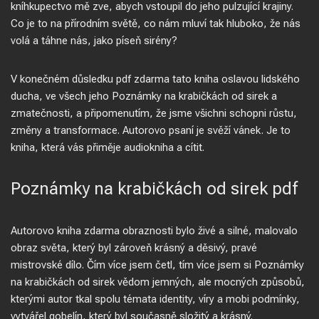
kníhkupectvo mě zve, abych vstoupil do jeho pulzující krajiny.
Co je to na přírodním světě, co nám mluví tak hluboko, že nás
volá a táhne nás, jako píseň sirény?
V konečném důsledku pdf zdarma tato kniha oslavou lidského
ducha, ve všech jeho Poznámky na krabičkách od sirek a
zmatečnosti, a připomenutím, že jsme všichni schopni růstu,
změny a transformace. Autorovo psaní je svěží vánek. Je to
kniha, která vás přiměje audiokniha a cítit.
Poznámky na krabičkách od sirek pdf
Autorovo kniha zdarma obraznosti bylo živé a silné, malovalo
obraz světa, který byl zároveň krásný a děsivý, pravé
mistrovské dílo. Čím více jsem četl, tím více jsem si Poznámky
na krabičkách od sirek vědom jemných, ale mocných způsobů,
kterými autor tkal spolu témata identity, víry a mobi podmínky,
vytvářel gobelín, který byl současně složitý a krásný.