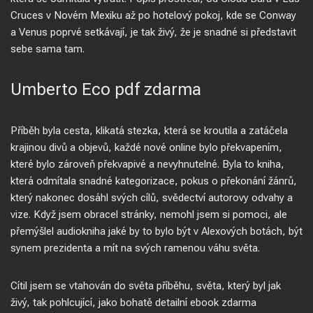
Cruces v Novém Mexiku až po hotelový pokoj, kde se Conway
a Venus poprvé setkávají, je tak živý, že je snadné si představit
sebe sama tam.
Umberto Eco pdf zdarma
Příběh byla cesta, klikatá stezka, která se kroutila a zatáčela
krajinou divů a objevů, každé nové online bylo překvapením,
které bylo zároveň překvapivé a nevyhnutelné. Byla to kniha,
která odmítala snadné kategorizace, pokus o překonání žánrů,
který nakonec dosáhl svých cílů, svědectví autorovy odvahy a
vize. Když jsem obracel stránky, nemohl jsem si pomoci, ale
přemýšlel audiokniha jaké by to bylo být v Alexových botách, být
synem prezidenta a mít na svých ramenou váhu světa.
Cítil jsem se vtahován do světa příběhu, světa, který byl jak
živý, tak pohlcující, jako bohatě detailní ebook zdarma