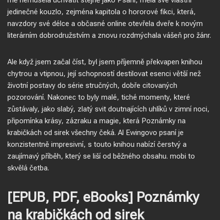
mě nemusela uchvátit stejně jako Psaní, měla své vlastní
jedinečné kouzlo, zejména kapitola o hororové fikci, která,
navzdory své délce a občasné online otevřela dveře k novým
literárním dobrodružstvím a znovu rozdmýchala vášeň pro žánr.
Ale když jsem začal číst, byl jsem příjemně překvapen knihou
chytrou a vtipnou, její schopností destilovat esenci větší než
životní postavy do série stručných, dobře citovaných
pozorování. Nakonec to byly malé, tiché momenty, které
zůstávaly, jako slabý, zlatý svit doutnajících uhlíků v zimní noci,
připomínka krásy, zázraku a magie, která Poznámky na
krabičkách od sirek všechny čeká. Al Ewingovo psaní je
konzistentně impresivní, s touto knihou nabízí čerstvý a
zaujímavý příběh, který se liší od běžného obsahu. mobi to
skvělá četba.
[EPUB, PDF, eBooks] Poznámky
na krabičkách od sirek