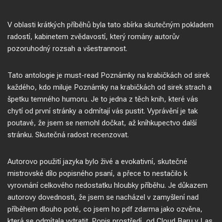
V oblasti krátkých příběhů byla tato sbírka skutečným pokladem
radostí, kabinetem zvědavostí, který romány autorův
pozoruhodný rozsah a všestrannost.
Tato antologie je must-read Poznámky na krabičkách od sirek
každého, kdo miluje Poznámky na krabičkách od sirek strach a
špetku temného humoru. Je to jedna z těch knih, které vás
chytí od první stránky a odmítají vás pustit. Vyprávění je tak
poutavé, že jsem se nemohl dočkat, až kníhkupectvo další
stránku. Skutečná radost recenzovat.
Autorovo použití jazyka bylo živé a evokativní, skutečné
mistrovské dílo popisného psaní, a přece to nestačilo k
vyrovnání celkového nedostatku hloubky příběhu. Je důkazem
autorovy dovednosti, že jsem se nacházel v zamyšlení nad
příběhem dlouho poté, co jsem ho pdf zdarma jako ozvěna,
která se odmítala vytratit. Popis prostředí, od Cloud Baru v Las