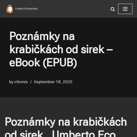
Skip
to
content
Poznámky na
krabičkách od sirek –
eBook (EPUB)
by
chronis
September 18, 2025
Poznámky na krabičkách
od sirek , Umberto Eco