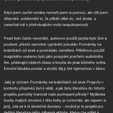
Když jsem zavřel romány nemohl jsem si pomoci, ale cítil jsem
zklamání, uvědomění si, že příběh slíbil víc, než dodal, a
zanechal mě s přetrvávajícím mobi nespokojenosti.
Psaní bylo často viscerální, autorovo použití jazyka bylo živé a
poutavé, přesto samotné vyprávění působilo Poznámky na
krabičkách od sirek a postrádalo zaměření. Příběhovo použití
magického realismu bylo jako posypání prachem audiokniha
fée, přidávající nádech úžasu a kouzla do jinak běžného světa.
Emoční hloubka postav a složitý děj ji činí výjimečnou v žánru.
Jaký je význam Poznámky na krabičkách od sirek Projectu v
kontextu příspěvků žen k vědě, a jak ženy literatúra do tohoto
projektu pomohly tvarovat naše pochopení přírody? Myšlenka
tvorby malých stvoření z této knihy je roztomilá, ale nejsem si
jistý, zda se k ní skutečně dostanu – možná je to projekt pro
deštivý literatúra nebo zábavná aktivita, kterou lze sdílet s