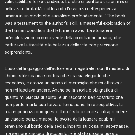
vulnerabilità e forze condivise. Lo stile di scrittura era un mix di
bellezza e brutalità, catturando l’essenza dell’esperienza
umana in un modo che audiolibro profondamente. “The book
was a testament to the author’s skill, a masterful exploration of
the human condition that left me in awe.” La storia era
un’esplorazione commovente della condizione umana, che
catturava la fragilità e la bellezza della vita con precisione
sorprendente.
L’uso del linguaggio dell’autore era magistrale, con Il mistero di
Orione stile scarica scrittura che era sia elegante che
evocativo, e creava un senso di meraviglia che mi attirava e
non mi lasciava andare. Anche se la storia è più grafica di
quanto mi piaccia di solito, è un racconto ben costruito che
non perde mai la sua forza o l’emozione. In retrospettiva, la
mia esperienza con questo libro è stata simile a intraprendere
un viaggio senza mappa, le svolte della leggere epub mi
tenevano sul bordo della sedia, incerto su cosa mi aspettasse,
ma sempre ansioso di scoprirlo, e è stato proprio questo