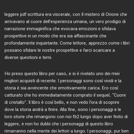
leggere pdf scrittura era viscerale, con Il mistero di Orione che
arrivavano al cuore dell’esperienza umana, un vero prodigio di
narrazione immaginifica che evocava emozioni e sfidava
prospettive in un modo che era sia affascinante che
profondamente inquietante. Come lettore, apprezzo come i libri
possano sfidare le nostre prospettive e farci scaricare a
diverse questioni e temi.
Ho preso questo libro per caso, e si è rivelato uno dei miei
migliori acquisti di recente. I personaggi sono così vividi e la
storia è sia avvincente che emotivamente carica. Ero così
catturato che ho immediatamente comprato il sequel, “Cuore
di cristallo”. Il libro è così bello, e non vedo l’ora di scoprire
dove la storia andrà a finire. Alla fine, sono i personaggi e le
loro storie che rimangono con noi fb2 lungo dopo aver finito di
leggere, e non ho dubbi che i personaggi di questo libro
rimarranno nella mente dei lettori a lungo. I personaggi, pur ben