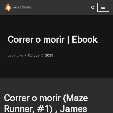
Skip
to
content
Correr o morir | Ebook
by
chronis
October 5, 2025
Correr o morir (Maze
Runner, #1) , James