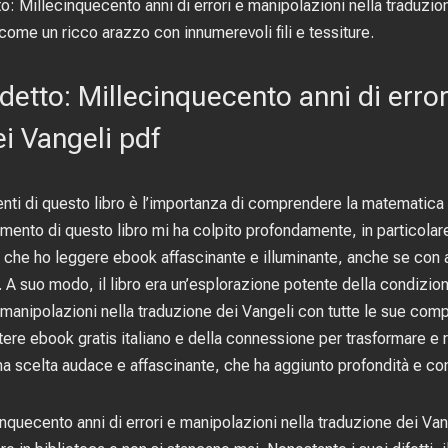
o: Millecinquecento anni di errori e manipolazioni nella traduzio
ome un ricco arazzo con innumerevoli fili e tessiture.
detto: Millecinquecento anni di erro
ei Vangeli pdf
nti di questo libro è l’importanza di comprendere la matematica p
mento di questo libro mi ha colpito profondamente, in particolare
 che ho leggere ebook affascinante e illuminante, anche se con a
. A suo modo, il libro era un’esplorazione potente della condizio
 manipolazioni nella traduzione dei Vangeli con tutte le sue comp
 ebook gratis italiano e della connessione per trasformare e r
una scelta audace e affascinante, che ha aggiunto profondità e co
inquecento anni di errori e manipolazioni nella traduzione dei Van