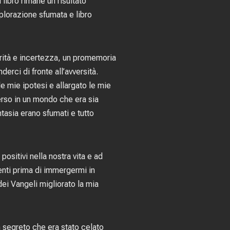
 libro rimane un risultato
splorazione sfumata e libro
urità e incertezza, un promemoria
rci di fronte all’avversità.
le mie ipotesi e allargato le mie
erso in un mondo che era sia
ntasia erano sfumati e tutto
positivi nella nostra vita e ad
enti prima di immergermi in
dei Vangeli migliorato la mia
n segreto che era stato celato