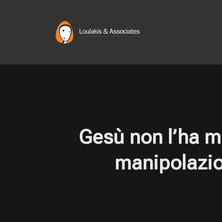
Skip
to
content
Gesù non l’ha ma
manipolazion