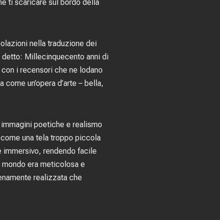
e ti scaricare sul bordo della
polazioni nella traduzione dei
i detto: Millecinquecento anni di
, con i recensori che ne lodano
era come un’opera d’arte – bella,
di immagini poetiche e realismo
 come una tela troppo piccola
e e immersivo, rendendo facile
el mondo era meticolosa e
pienamente realizzata che