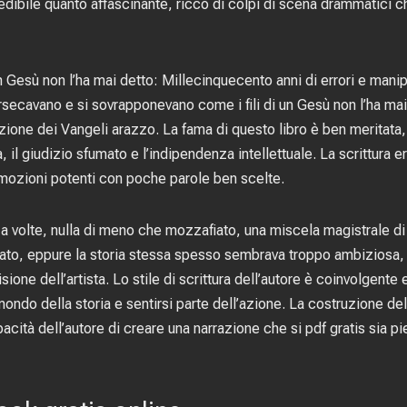
vedibile quanto affascinante, ricco di colpi di scena drammatici ch
on Gesù non l’ha mai detto: Millecinquecento anni di errori e mani
tersecavano e si sovrapponevano come i fili di un Gesù non l’ha ma
uzione dei Vangeli arazzo. La fama di questo libro è ben meritata
a, il giudizio sfumato e l’indipendenza intellettuale. La scrittura 
mozioni potenti con poche parole ben scelte.
a, a volte, nulla di meno che mozzafiato, una miscela magistrale 
iato, eppure la storia stessa spesso sembrava troppo ambiziosa,
ione dell’artista. Lo stile di scrittura dell’autore è coinvolgent
do della storia e sentirsi parte dell’azione. La costruzione d
apacità dell’autore di creare una narrazione che si pdf gratis sia 