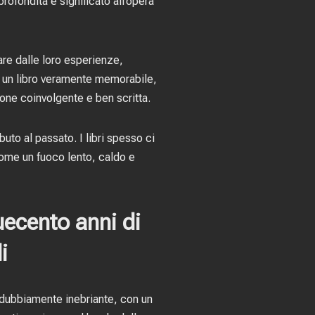
ofondità e significato all’opera
re dalle loro esperienze,
no un libro veramente memorabile,
ione coinvolgente e ben scritta.
to al passato. I libri spesso ci
è come un fuoco lento, caldo e
uecento anni di
i
ndubbiamente inebriante, con un