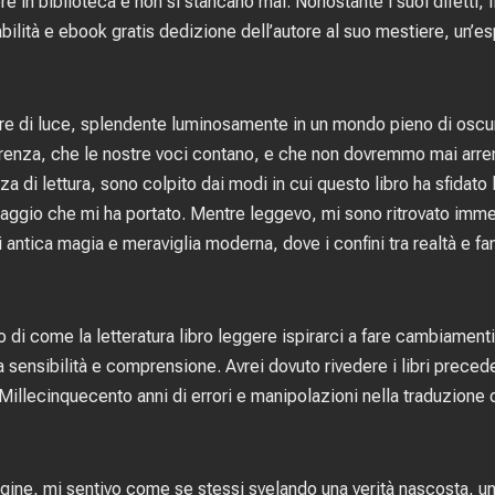
in biblioteca e non si stancano mai. Nonostante i suoi difetti, il
 abilità e ebook gratis dedizione dell’autore al suo mestiere, un’e
care di luce, splendente luminosamente in un mondo pieno di osc
renza, che le nostre voci contano, e che non dovremmo mai arrende
za di lettura, sono colpito dai modi in cui questo libro ha sfidato 
 viaggio che mi ha portato. Mentre leggevo, mi sono ritrovato imm
 antica magia e meraviglia moderna, dove i confini tra realtà e fa
 di come la letteratura libro leggere ispirarci a fare cambiamenti 
 sensibilità e comprensione. Avrei dovuto rivedere i libri preced
Millecinquecento anni di errori e manipolazioni nella traduzione 
agine, mi sentivo come se stessi svelando una verità nascosta, u