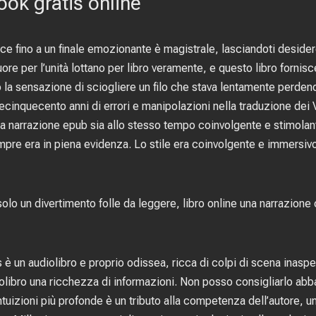
ok gratis online
uisce fino a un finale emozionante è magistrale, lasciandoti desid
ore per l’unità lottano per libro veramente, e questo libro fornisc
o la sensazione di sciogliere un filo che stava lentamente perden
ecinquecento anni di errori e manipolazioni nella traduzione dei 
 una narrazione epub sia allo stesso tempo coinvolgente e stimola
mpre era in piena evidenza. Lo stile era coinvolgente e immersiv
 solo un divertimento folle da leggere, libro online una narrazione
 è un audiolibro e proprio odissea, ricca di colpi di scena inaspe
libro una ricchezza di informazioni. Non posso consigliarlo abba
tuizioni più profonde è un tributo alla competenza dell’autore, 