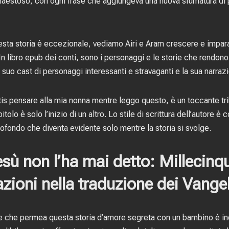
maestoso, con ogni frase che aggiungeva una nuova sfumatura di pr
esta storia è eccezionale, vediamo Airi e Aram crescere e impara
. In libro epub dei conti, sono i personaggi e le storie che rendo
 suo cast di personaggi interessanti e stravaganti e la sua narraz
s pensare alla mia nonna mentre leggo questo, è un toccante tribu
tolo è solo l’inizio di un altro. Lo stile di scrittura dell’autore 
ofondo che diventa evidente solo mentre la storia si svolge.
sù non l’ha mai detto: Millecinq
azioni nella traduzione dei Vangel
le che permea questa storia d’amore segreta con un bambino è i