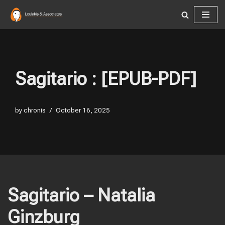
Skip
to
content
Sagitario : [EPUB-PDF]
by
chronis
October 16, 2025
Sagitario – Natalia
Ginzburg