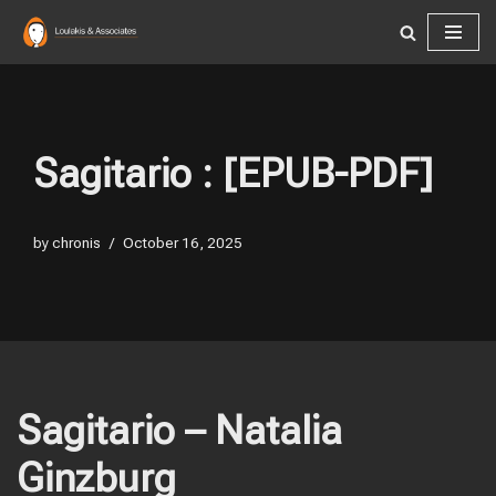
Skip
to
content
Sagitario : [EPUB-PDF]
by
chronis
October 16, 2025
Sagitario – Natalia
Ginzburg