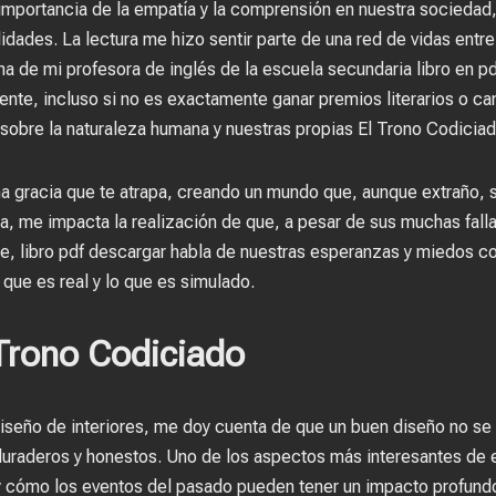
a importancia de la empatía y la comprensión en nuestra sociedad,
lidades. La lectura me hizo sentir parte de una red de vidas ent
a de mi profesora de inglés de la escuela secundaria libro en pdf
nte, incluso si no es exactamente ganar premios literarios o cam
 sobre la naturaleza humana y nuestras propias El Trono Codicia
una gracia que te atrapa, creando un mundo que, aunque extraño, 
ia, me impacta la realización de que, a pesar de sus muchas falla
, libro pdf descargar habla de nuestras esperanzas y miedos co
 que es real y lo que es simulado.
Trono Codiciado
seño de interiores, me doy cuenta de que un buen diseño no se t
duraderos y honestos. Uno de los aspectos más interesantes de es
 cómo los eventos del pasado pueden tener un impacto profundo e