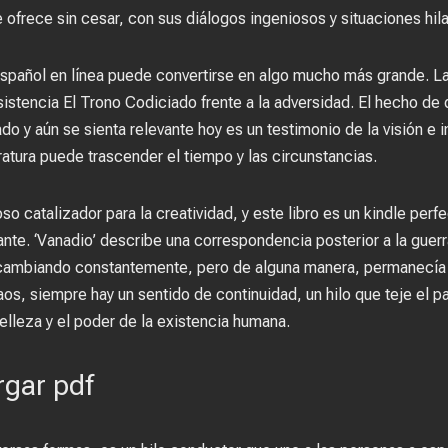
te ofrece sin cesar, con sus diálogos ingeniosos y situaciones hil
spañol en línea puede convertirse en algo mucho más grande. La 
esistencia El Trono Codiciado frente a la adversidad. El hecho de 
 y aún se sienta relevante hoy es un testimonio de la visión e in
ratura puede trascender el tiempo y las circunstancias.
o catalizador para la creatividad, y este libro es un kindle per
nte. ‘Vanadio’ describe una correspondencia posterior a la guerr
o, cambiando constantemente, pero de alguna manera, permanecía
s, siempre hay un sentido de continuidad, un hilo que teje el pas
lleza y el poder de la existencia humana.
rgar pdf