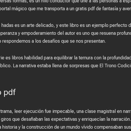
versas formas, es un hilo conductor que une a las personas a esp
ortal mágico que me transporta a un gratis pdf de fantasía y aven
 hadas es un arte delicado, y este libro es un ejemplo perfect
esperanza y empoderamiento del autor es uno que resuena prof
o respondemos a los desafíos que se nos presentan.
 es libros habilidad para equilibrar la ternura con la profundidad,
blico. La narrativa estaba llena de sorpresas que El Trono Codi
o pdf
a trama, leer ejecución fue impecable, una clase magistral en narr
giros que desafiaban las expectativas y enriquecían la narración
a historia y la construcción de un mundo vívido compensaban sus