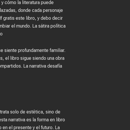
 y cómo la literatura puede
relazadas, donde cada personaje
 gratis este libro, y debo decir
biar el mundo. La sátira política
do
se siente profundamente familiar.
s, el libro sigue siendo una obra
mpartidos. La narrativa desafía
rata solo de estética, sino de
ta narrativa es la forma en libro
n el presente y el futuro. La