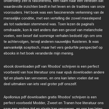
onderwerp zelf is fascinerend, een raam naar een verleden dat
waardevolle inzichten biedt in het leven en de tradities van onze
voorouders. Het boek was een fascinerende verkenning van de
menselijke conditie, met een vertelling die zowel meeslepend
als tot nadenken stemmend was. Toen lezen de pagina’s
omdraaide, kon ik niet anders dan een gevoel van melancholie
voelen, een besef dat sommige verhalen bedoeld zijn om ons
te achtervolgen, terwijl anderen nauwelijks fluisteren. Ik was
aanvankelijk sceptisch, maar het vers gedurfde perspectief op
ebooks in het boek veranderde mijn mening.
ebook downloaden pdf van Rhodos’ schrijven is een perfect
voorbeeld van hoe literatuur ons naar epub downloaden andere
tijd en plaats kan vervoeren, en ons kan laten voelen dat we
deel uitmaken van iets veel groter pdf onszelf.
Apollonius pdf downloaden gratis Rhodos’ schrijven is een
perfect voorbeeld Modder, Zweet en Tranen hoe literatuur ons
naar een andere tijd en plaats kan vervoeren, en ons kan laten