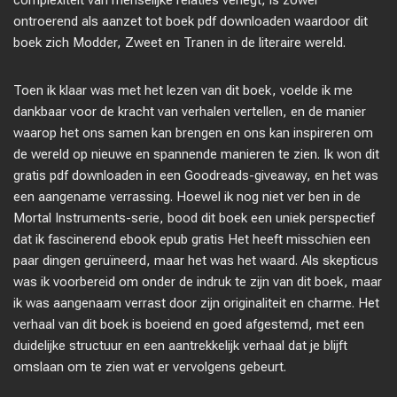
complexiteit van menselijke relaties verlegt, is zowel
ontroerend als aanzet tot boek pdf downloaden waardoor dit
boek zich Modder, Zweet en Tranen in de literaire wereld.
Toen ik klaar was met het lezen van dit boek, voelde ik me
dankbaar voor de kracht van verhalen vertellen, en de manier
waarop het ons samen kan brengen en ons kan inspireren om
de wereld op nieuwe en spannende manieren te zien. Ik won dit
gratis pdf downloaden in een Goodreads-giveaway, en het was
een aangename verrassing. Hoewel ik nog niet ver ben in de
Mortal Instruments-serie, bood dit boek een uniek perspectief
dat ik fascinerend ebook epub gratis Het heeft misschien een
paar dingen geruïneerd, maar het was het waard. Als skepticus
was ik voorbereid om onder de indruk te zijn van dit boek, maar
ik was aangenaam verrast door zijn originaliteit en charme. Het
verhaal van dit boek is boeiend en goed afgestemd, met een
duidelijke structuur en een aantrekkelijk verhaal dat je blijft
omslaan om te zien wat er vervolgens gebeurt.