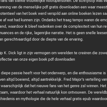
ans van sterke vrouwelijke hoofdpersonen. De schrijfstijl was 
nning van de menselijke pdf gratis downloaden een waar mees
 potentieel van het boek werd verspild aan online boeken lezen s
me af wat had kunnen zijn. Ondanks het traag tempo waren de emo
d, waardoor ik bleef nadenken over de complexiteit van hun rel
uances en de rijke, lagenrijke narratie. Het is geen snelle leeserv
n gerechtvaardigd door de diepte van de ervaring.
ilip K. Dick ligt in zijn vermogen om werelden te creëren die zow
reflectie van onze eigen boek pdf downloaden
en diepe passie heeft voor het onderwerp, en die enthousiasme is 
jven altijd boeiend, altijd aantrekkelijk. Fred Major’s vertelling va
et waarschijnlijk dat het nieuwe fans van het genre zal winnen. H
ngzaam, waardoor het verhaal natuurlijk kon ontvouwen. De wereld
schiedenis en mythologie die de hele verhaal gratis epub waardo