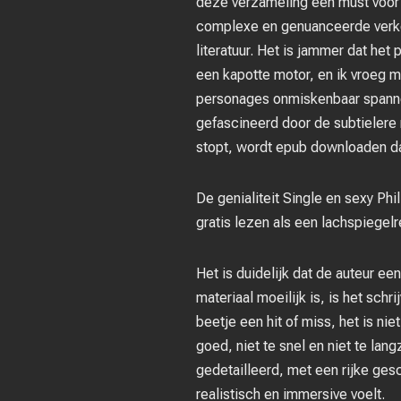
deze verzameling een must voor f
complexe en genuanceerde verke
literatuur. Het is jammer dat het
een kapotte motor, en ik vroeg 
personages onmiskenbaar spannen
gefascineerd door de subtielere n
stopt, wordt epub downloaden da
De genialiteit Single en sexy Ph
gratis lezen als een lachspiegel
Het is duidelijk dat de auteur e
materiaal moeilijk is, is het schri
beetje een hit of miss, het is ni
goed, niet te snel en niet te la
gedetailleerd, met een rijke ge
realistisch en immersive voelt.