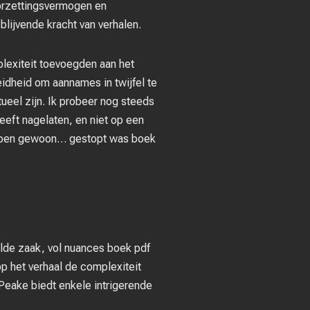
doorzettingsvermogen en
 blijvende kracht van verhalen.
plexiteit toevoegden aan het
reidheid om aannames in twijfel te
ueel zijn. Ik probeer nog steeds
eft nagelaten, en niet op een
 toen gewoon… gestopt was boek
elde zaak, vol nuances boek pdf
p het verhaal de complexiteit
Peake biedt enkele intrigerende