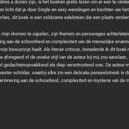
dime a dozen zijn, is het boeken gratis lezen om er een te vinde
en licht dat je door Single en sexy wendingen en bochten van het 
erlies, dit boek is een zeldzame edelsteen die een plaats verdie
 mijn dromen te sijpelen, zijn thema’s en personages achterlaten
ing aan de schoonheid en complexiteit van de menselijke ervari
ijn bewustzijn haalt. Als literair criticus, benaderde ik dit boe
e afvragend of de unieke stijl van de auteur bij mij zou aanslaa
el gedachtenopwekkend als diep verontrustend was. De auteur ma
eester-schilder, waarbij elke zin een delicate penseelstreek is d
erinnering aan de schoonheid, complexiteit en mysterie van de m