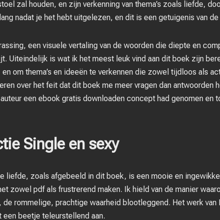
 stoel zal houden, en zijn verkenning van thema’s zoals liefde, 
lang nadat je het hebt uitgelezen, en dit is een getuigenis van de
rrassing, een visuele vertaling van de woorden die diepte en com
jt. Uiteindelijk is wat ik het meest leuk vind aan dit boek zijn be
 en om thema’s en ideeën te verkennen die zowel tijdloos als act
ren over het feit dat dit boek me meer vragen dan antwoorden he
e auteur een ebook gratis downloaden concept had genomen en
ie Single en sexy
 liefde, zoals afgebeeld in dit boek, is een mooie en ingewikk
t zowel pdf als frustrerend maken. Ik hield van de manier waaro
e, de rommelige, prachtige waarheid blootleggend. Het werk van 
t een beetje teleurstellend aan.