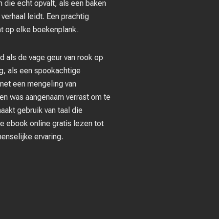
n die echt opvalt, als een baken
verhaal leidt. Een prachtig
nt op elke boekenplank.
d als de vage geur van rook op
ng, als een spookachtige
k met een mengeling van
n, en was aangenaam verrast om te
akt gebruik van taal die
ie ebook online gratis lezen tot
enselijke ervaring.