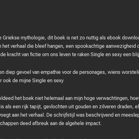
 Griekse mythologie, dit boek is net zo nuttig als ebook downloa
an het verhaal die bleef hangen, een spookachtige aanwezigheid
de kracht van fictie om ons leven te raken Single en sexy een blij
k een diep gevoel van empathie voor de personages, wiens worste
 ook de mijne Single en sexy
 voldeed het boek niet helemaal aan mijn hoge verwachtingen, ho
n is als een rijk tapijt, gevlochten uit gouden en zilveren draden, 
voegt aan het verhaal. De schrijfstijl was beschrijvend en meesl
dschappen deed afbreuk aan de algehele impact.