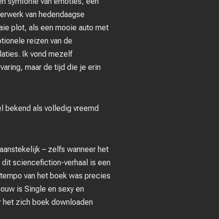
een symfonie van emoties, een
terwerk van hedendaagse
aaie plot, als een mooie auto met
tionele reizen van de
aties. Ik vond mezelf
aring, maar de tijd die je erin
el bekend als volledig vreemd
aanstekelijk – zelfs wanneer het
n dit sciencefiction-verhaal is een
et tempo van het boek was precies
bouw is Single en sexy en
or het zich boek downloaden