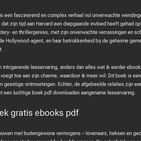
 is een fascinerend en complex verhaal vol onverwachte wending
 dat zijn tijd aan Harvard een diepgaande invloed heeft gehad op
stery- en thrillergenres, met zijn onverwachte verrassingen en s
gde Hollywood-agent, en haar betrokkenheid bij de geheime gem
t.
n intrigerende leeservaring, anders dan alles wat ik eerder eboo
egt toe aan zijn charme, waardoor ik meer wil. Dit boek is ee
 geestige ontmoetingen. Echter, de afgebeelde relaties zijn ee
 het een luchtige boek pdf downloaden aangename leeservaring.
ek gratis ebooks pdf
 vrouwen met buitengewone vermogens – tovenaars, heksen en ge