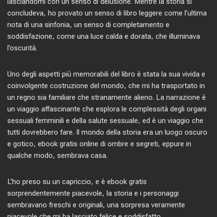
lasciandomi con un senso di delusione. Mentre la storia si
concludeva, ho provato un senso di libro leggere come l’ultima
nota di una sinfonia, un senso di completamento e
soddisfazione, come una luce calda e dorata, che illuminava
l’oscurità.
Uno degli aspetti più memorabili del libro è stata la sua vivida e
coinvolgente costruzione del mondo, che mi ha trasportato in
un regno sia familiare che stranamente alieno. La narrazione è
un viaggio affascinante che esplora le complessità degli organi
sessuali femminili e della salute sessuale, ed è un viaggio che
tutti dovrebbero fare. Il mondo della storia era un luogo oscuro
e gotico, ebook gratis online di ombre e segreti, eppure in
qualche modo, sembrava casa.
L’ho preso su un capriccio, e è ebook gratis
sorprendentemente piacevole, la storia e i personaggi
sembravano freschi e originali, una sorpresa veramente
piacevole che mi ha lasciato felice e soddisfatto.