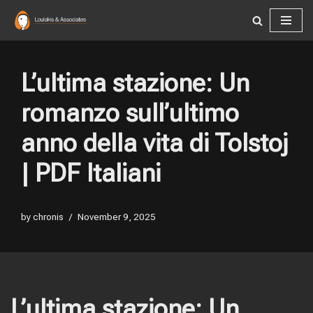
Skip
to
content
L’ultima stazione: Un
romanzo sull’ultimo
anno della vita di Tolstoj
| PDF Italiani
by
chronis
November 9, 2025
L’ultima stazione: Un