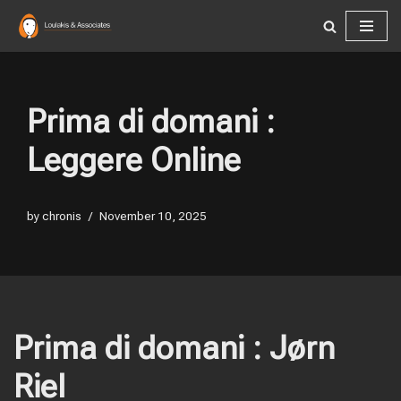
Skip
to
content
Prima di domani :
Leggere Online
by
chronis
November 10, 2025
Prima di domani : Jørn
Riel