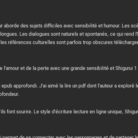
eur aborde des sujets difficiles avec sensibilité et humour. Les sc
 longues. Les dialogues sont naturels et spontanés, ce qui rend l
 les références culturelles sont parfois trop obscures télécharge
e l’amour et de la perte avec une grande sensibilité et Shigurui 1 
pu epub approfondi. J’ai aimé la lire un pdf dont l’auteur a exploré
ofondeur.
ils font sourire. Le style d’écriture lecture en ligne unique, Shigu
i permet de se connecter avec les personnages et de partager le