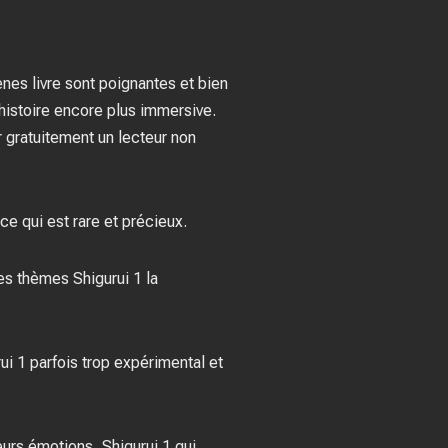
ènes livre sont poignantes et bien
’histoire encore plus immersive.
r gratuitement un lecteur non
ce qui est rare et précieux.
 les thèmes Shigurui 1 la
rui 1 parfois trop expérimental et
urs émotions, Shigurui 1 qui