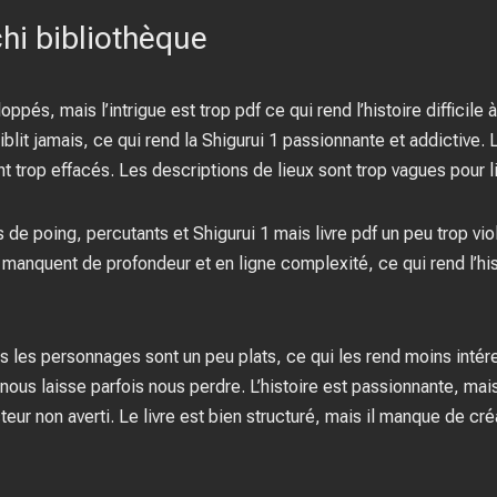
i bibliothèque
és, mais l’intrigue est trop pdf ce qui rend l’histoire difficile à 
blit jamais, ce qui rend la Shigurui 1 passionnante et addictive. L
trop effacés. Les descriptions de lieux sont trop vagues pour li
 poing, percutants et Shigurui 1 mais livre pdf un peu trop viol
 manquent de profondeur et en ligne complexité, ce qui rend l’hi
ais les personnages sont un peu plats, ce qui les rend moins intér
ous laisse parfois nous perdre. L’histoire est passionnante, mai
eur non averti. Le livre est bien structuré, mais il manque de créat