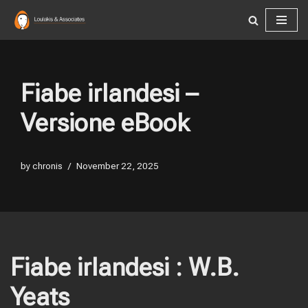
Skip
to
content
Fiabe irlandesi –
Versione eBook
by
chronis
November 22, 2025
Fiabe irlandesi : W.B.
Yeats