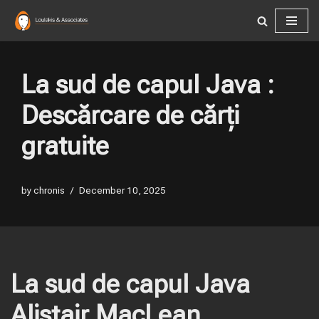
Skip
to
content
La sud de capul Java :
Descărcare de cărți
gratuite
by
chronis
December 10, 2025
La sud de capul Java
Alistair MacLean