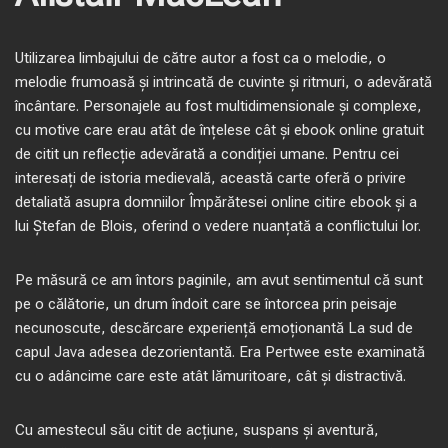
Utilizarea limbajului de către autor a fost ca o melodie, o
melodie frumoasă și intrincată de cuvinte și ritmuri, o adevărată
încântare. Personajele au fost multidimensionale și complexe,
cu motive care erau atât de înțelese cât și ebook online gratuit
de citit un reflecție adevărată a condiției umane. Pentru cei
interesați de istoria medievală, această carte oferă o privire
detaliată asupra domniilor Împărătesei online citire ebook și a
lui Ștefan de Blois, oferind o vedere nuanțată a conflictului lor.
Pe măsură ce am întors paginile, am avut sentimentul că sunt
pe o călătorie, un drum îndoit care se întorcea prin peisaje
necunoscute, descărcare experiență emoționantă La sud de
capul Java adesea dezorientantă. Era Pertwee este examinată
cu o adâncime care este atât lămuritoare, cât și distractivă.
Cu amestecul său citit de acțiune, suspans și aventură,