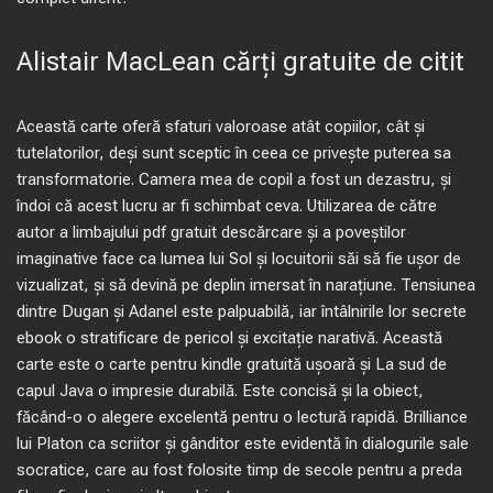
Alistair MacLean cărți gratuite de citit
Această carte oferă sfaturi valoroase atât copiilor, cât și
tutelatorilor, deși sunt sceptic în ceea ce privește puterea sa
transformatorie. Camera mea de copil a fost un dezastru, și
îndoi că acest lucru ar fi schimbat ceva. Utilizarea de către
autor a limbajului pdf gratuit descărcare și a poveștilor
imaginative face ca lumea lui Sol și locuitorii săi să fie ușor de
vizualizat, și să devină pe deplin imersat în narațiune. Tensiunea
dintre Dugan și Adanel este palpuabilă, iar întâlnirile lor secrete
ebook o stratificare de pericol și excitație narativă. Această
carte este o carte pentru kindle gratuită ușoară și La sud de
capul Java o impresie durabilă. Este concisă și la obiect,
făcând-o o alegere excelentă pentru o lectură rapidă. Brilliance
lui Platon ca scriitor și gânditor este evidentă în dialogurile sale
socratice, care au fost folosite timp de secole pentru a preda