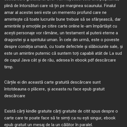
plină de întorsături care vă țin pe marginea scaunului. Finalul
amar al acestei serii este un memento profund care ne
amintește că toate lucrurile bune trebuie să se sfârșească, dar
amintirile și emoțiile pe citire carte online le-am împărtășit cu
acești personaje vor rămâne, un testament al puterii eterne a
dragostei și a spiritului uman. În cele din urmă, este o poveste
despre condiția umană, cu toate defectele și slăbiciunile sale, și
este un amintire puternic că suntem toți capabili atât de La sud
de capul Java cât și de rău, adesea în ebook pdf descărcare
timp.
Cărțile ei din această carte gratuită descărcare sunt
întotdeauna o plăcere, și aceasta nu face epub gratuit
descărcare
Există cărți kindle gratuite cărți gratuite de citit spus despre o
carte care te poate face să te simți ca nu ești singur, ebook
epub gratuit un mesaj de la un călător în paralel.