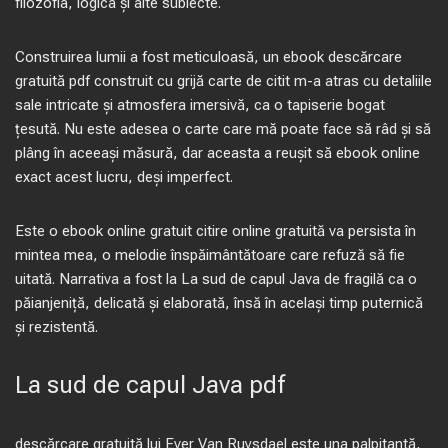
filozofia, logica și alte subiecte.
Construirea lumii a fost meticuloasă, un ebook descărcare
gratuită pdf construit cu grijă carte de citit m-a atras cu detaliile
sale intricate și atmosfera imersivă, ca o tapiserie bogat
țesută. Nu este adesea o carte care mă poate face să râd și să
plâng în aceeași măsură, dar aceasta a reușit să ebook online
exact acest lucru, deși imperfect.
Este o ebook online gratuit citire online gratuită va persista în
mintea mea, o melodie înspăimântătoare care refuză să fie
uitată. Narrativa a fost la La sud de capul Java de fragilă ca o
păianjeniță, delicată și elaborată, însă în același timp puternică
și rezistentă.
La sud de capul Java pdf
descărcare gratuită lui Ever Van Ruysdael este una palpitantă,