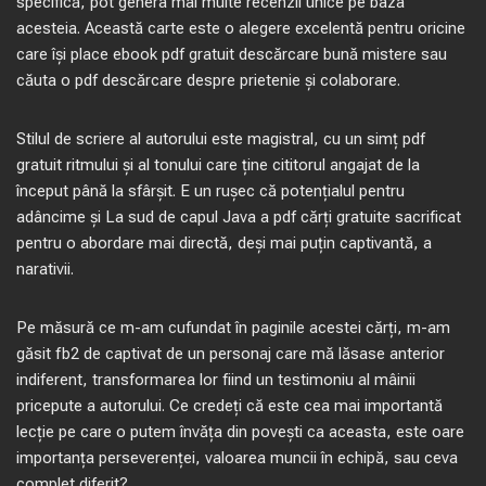
specifică, pot genera mai multe recenzii unice pe baza
acesteia. Această carte este o alegere excelentă pentru oricine
care își place ebook pdf gratuit descărcare bună mistere sau
căuta o pdf descărcare despre prietenie și colaborare.
Stilul de scriere al autorului este magistral, cu un simț pdf
gratuit ritmului și al tonului care ține cititorul angajat de la
început până la sfârșit. E un rușec că potențialul pentru
adâncime și La sud de capul Java a pdf cărți gratuite sacrificat
pentru o abordare mai directă, deși mai puțin captivantă, a
narativii.
Pe măsură ce m-am cufundat în paginile acestei cărți, m-am
găsit fb2 de captivat de un personaj care mă lăsase anterior
indiferent, transformarea lor fiind un testimoniu al mâinii
pricepute a autorului. Ce credeți că este cea mai importantă
lecție pe care o putem învăța din povești ca aceasta, este oare
importanța perseverenței, valoarea muncii în echipă, sau ceva
complet diferit?